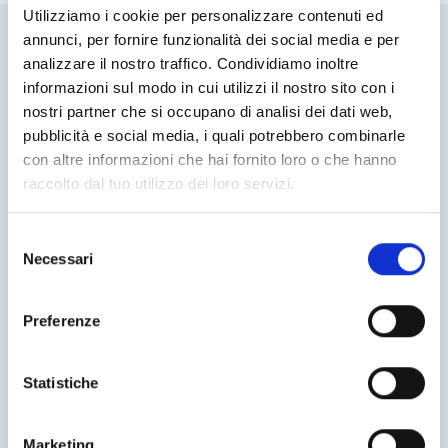
contattaci
Utilizziamo i cookie per personalizzare contenuti ed
annunci, per fornire funzionalità dei social media e per
analizzare il nostro traffico. Condividiamo inoltre
informazioni sul modo in cui utilizzi il nostro sito con i
nostri partner che si occupano di analisi dei dati web,
Saremo lieti di trovare la soluzione più adeguata
pubblicità e social media, i quali potrebbero combinarle
per rispondere alle tue necessità.
con altre informazioni che hai fornito loro o che hanno
raccolto dal tuo utilizzo dei loro servizi.
F.M. S.r.l.
Selezione
via delle Industrie 82/84
Necessari
del
30020 Marcon (VE)
consenso
Tel. 041 5952222
Preferenze
e-mail: info@fmmanutenzioni.eu
Statistiche
fm@pec.fmmanutenzioni.eu
P.IVA / C.F. 02551930270
Marketing